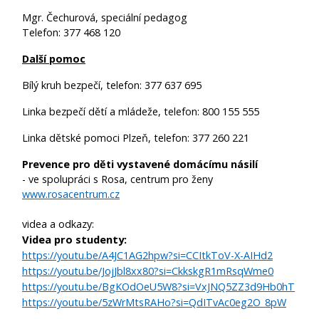
Mgr. Čechurová, speciální pedagog
Telefon: 377 468 120
Další pomoc
Bílý kruh bezpečí, telefon: 377 637 695
Linka bezpečí dětí a mládeže, telefon: 800 155 555
Linka dětské pomoci Plzeň, telefon: 377 260 221
Prevence pro děti vystavené domácímu násilí
- ve spolupráci s Rosa, centrum pro ženy
www.rosacentrum.cz
videa a odkazy:
Videa pro studenty:
https://youtu.be/A4JC1AG2hpw?si=CCItkToV-X-AIHd2
https://youtu.be/JojJbl8xx80?si=CkkskgR1mRsqWme0
https://youtu.be/BgKOdOeU5W8?si=VxJNQ5ZZ3d9Hb0hT
https://youtu.be/5zWrMtsRAHo?si=QdITvAc0eg2O_8pW