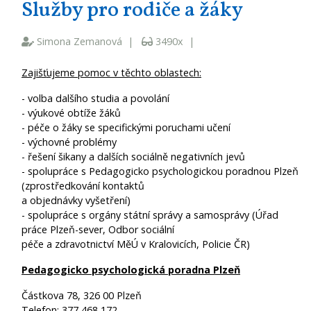
Služby pro rodiče a žáky
Simona Zemanová |
3490x |
Zajišťujeme pomoc v těchto oblastech:
- volba dalšího studia a povolání
- výukové obtíže žáků
- péče o žáky se specifickými poruchami učení
- výchovné problémy
- řešení šikany a dalších sociálně negativních jevů
- spolupráce s Pedagogicko psychologickou poradnou Plzeň
(zprostředkování kontaktů
a objednávky vyšetření)
- spolupráce s orgány státní správy a samosprávy (Úřad
práce Plzeň-sever, Odbor sociální
péče a zdravotnictví MěÚ v Kralovicích, Policie ČR)
Pedagogicko psychologická poradna Plzeň
Částkova 78, 326 00 Plzeň
Telefon: 377 468 172