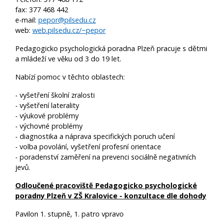
fax: 377 468 442
e-mail:
pepor@pilsedu.cz
web:
web.pilsedu.cz/~pepor
Pedagogicko psychologická poradna Plzeň pracuje s dětmi
a mládeží ve věku od 3 do 19 let.
Nabízí pomoc v těchto oblastech:
- vyšetření školní zralosti
- vyšetření laterality
- výukové problémy
- výchovné problémy
- diagnostika a náprava specifických poruch učení
- volba povolání, vyšetření profesní orientace
- poradenství zaměření na prevenci sociálně negativních
jevů.
Odloučené pracoviště Pedagogicko psychologické
poradny Plzeň v ZŠ Kralovice - konzultace dle dohody
Pavilon 1. stupně, 1. patro vpravo