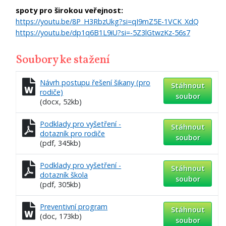
spoty pro širokou veřejnost:
https://youtu.be/8P_H3RbzUkg?si=qI9mZ5E-1VCK_XdQ
https://youtu.be/dp1q6B1L9iU?si=-5Z3lGtwzKz-56s7
Soubory ke stažení
Návrh postupu řešení šikany (pro
Stáhnout
rodiče)
soubor
(docx, 52kb)
Podklady pro vyšetření -
Stáhnout
dotazník pro rodiče
soubor
(pdf, 345kb)
Podklady pro vyšetření -
Stáhnout
dotazník škola
soubor
(pdf, 305kb)
Preventivní program
Stáhnout
(doc, 173kb)
soubor