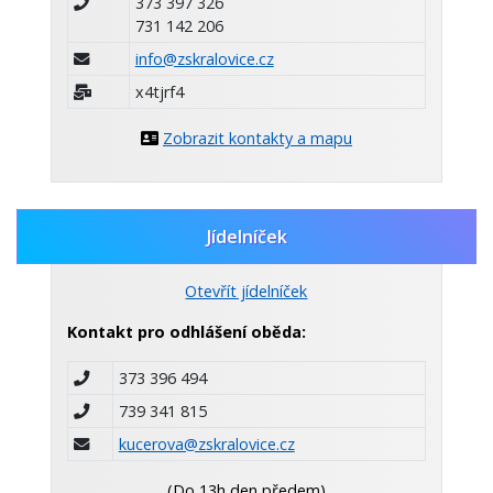
373 397 326
731 142 206
info@zskralovice.cz
x4tjrf4
Zobrazit kontakty a mapu
Jídelníček
Otevřít jídelníček
Kontakt pro odhlášení oběda:
373 396 494
739 341 815
kucerova@zskralovice.cz
(Do 13h den předem)