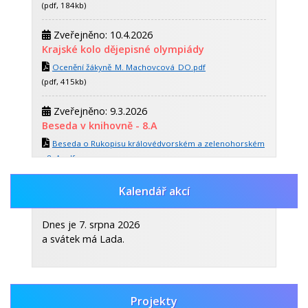
(pdf, 184kb)
Zveřejněno: 10.4.2026
Krajské kolo dějepisné olympiády
Ocenění žákyně_M. Machovcová_DO.pdf
(pdf, 415kb)
Zveřejněno: 9.3.2026
Beseda v knihovně - 8.A
Beseda o Rukopisu královédvorském a zelenohorském
- 8. A.pdf
(pdf, 354kb)
Kalendář akcí
Zveřejněno: 30.10.2025
Celoroční dějepisná soutěž
Dnes je 7. srpna 2026
CELOROČNÍ DĚJEPISNÁ SOUTĚŽ.pdf
a svátek má Lada.
(pdf, 453kb)
Zobrazit vše
Projekty