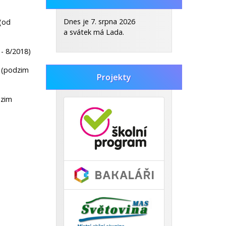
- 8. A.pdf
(pdf, 354kb)
Dnes je 7. srpna 2026
 (od
a svátek má Lada.
Zveřejněno: 30.10.2025
Celoroční dějepisná soutěž
 - 8/2018)
CELOROČNÍ DĚJEPISNÁ
i (podzim
SOUTĚŽ.pdf
Projekty
(pdf, 453kb)
dzim
Zobrazit vše