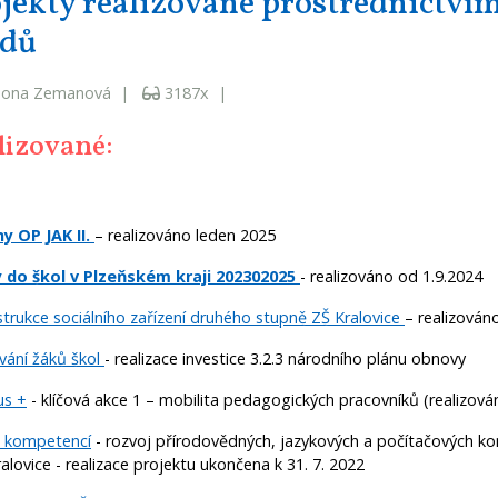
jekty realizované prostřednictví
ndů
mona Zemanová |
3187x |
lizované:
y OP JAK II.
– realizováno leden 2025
 do škol v Plzeňském kraji 202302025
-
realizováno od 1.9.2024
trukce sociálního zařízení druhého stupně ZŠ Kralovice
– realizován
ání žáků škol
- realizace investice 3.2.3 národního plánu obnovy
us +
- klíčová akce 1 – mobilita pedagogických pracovníků (realizov
 kompetencí
- rozvoj přírodovědných, jazykových a počítačových k
ralovice - realizace projektu ukončena k 31. 7. 2022