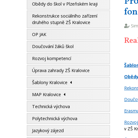
Pro
Obědy do škol v Plzeňském kraji
fo
Rekonstrukce sociálního zařízení
druhého stupně ZŠ Kralovice
Si
OP JAK
Rea
Doučování žáků škol
Rozvoj kompetencí
Šablon
Úprava zahrady ZŠ Kralovice
Obědy
Šablony Kralovice
Rekons
MAP Kralovice
Doučov
Technická výchova
Erasm
Polytechnická výchova
Rozvoj
v ZŠ K
Jazykový zájezd