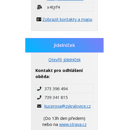
x4tjrf4
Zobrazit kontakty a mapu
Jídelníček
Otevřít jídelníček
Kontakt pro odhlášení
oběda:
373 396 494
739 341 815
kucerova@zskralovice.cz
(Do 13h den předem)
nebo na
www.strava.cz