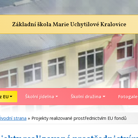
Základní škola Marie Uchytilové Kralovice
z EU
Školní jídelna
Školní družina
Fotogale
Úvodní strana
» Projekty realizované prostřednictvím EU fondů