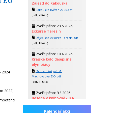
m EU
Zájezd do Rakouska
Rakousko květen 2026.pdf
(pdf, 286kb)
Zveřejněno: 29.5.2026
Exkurze Terezín
Dějepisná exkurze Terezín.pdf
(pdf, 184kb)
Zveřejněno: 10.4.2026
Krajské kolo dějepisné
olympiády
Ocenění žákyně_M.
o 2024
Machovcová_DO.pdf
(pdf, 415kb)
áno 2022)
Zveřejněno: 9.3.2026
Beseda v knihovně - 8.A
ompetencí
Beseda o Rukopisu
královédvorském a zelenohorském
Kalendář akcí