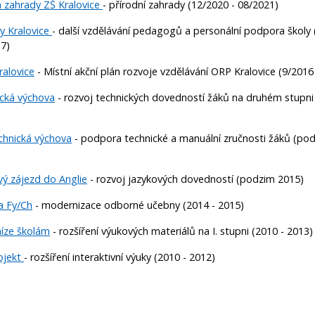
 zahrady ZŠ Kralovice
- přírodní zahrady (12/2020 - 08/2021)
y Kralovice
- další vzdělávání pedagogů a personální podpora školy
17)
alovice
- Místní akční plán rozvoje vzdělávání ORP Kralovice (9/2016
cká výchova
- rozvoj technických dovedností žáků na druhém stupn
chnická výchova
- podpora technické a manuální zručnosti žáků (po
vý zájezd do Anglie
- rozvoj jazykových dovedností (podzim 2015)
a Fy/Ch
- modernizace odborné učebny (2014 - 2015)
íze školám
- rozšíření výukových materiálů na I. stupni (2010 - 2013)
ojekt
- rozšíření interaktivní výuky (2010 - 2012)