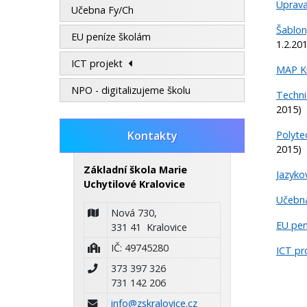
Úprava
Učebna Fy/Ch
Šablon
EU peníze školám
1.2.20
ICT projekt
MAP Kr
NPO - digitalizujeme školu
Techni
2015)
Polyte
Kontakty
2015)
Základní škola Marie
Jazyko
Uchytilové Kralovice
Učebn
Nová 730,
EU pen
331 41 Kralovice
IČ: 49745280
ICT pr
373 397 326
731 142 206
info@zskralovice.cz