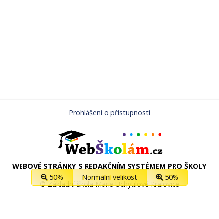
Prohlášení o přístupnosti
WEBOVÉ STRÁNKY S REDAKČNÍM SYSTÉMEM PRO ŠKOLY
50%
Normální velikost
50%
© Základní škola Marie Uchytilové Kralovice