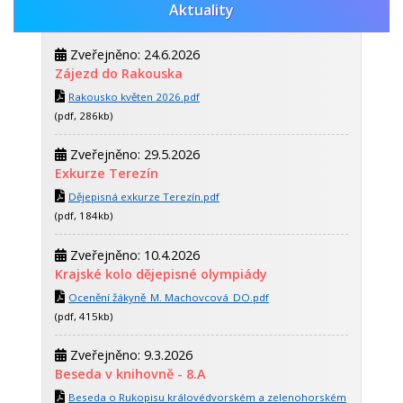
Aktuality
Zveřejněno: 24.6.2026
Zájezd do Rakouska
Rakousko květen 2026.pdf
(pdf, 286kb)
Zveřejněno: 29.5.2026
Exkurze Terezín
Dějepisná exkurze Terezín.pdf
(pdf, 184kb)
Zveřejněno: 10.4.2026
Krajské kolo dějepisné olympiády
Ocenění žákyně_M. Machovcová_DO.pdf
(pdf, 415kb)
Zveřejněno: 9.3.2026
Beseda v knihovně - 8.A
Beseda o Rukopisu královédvorském a zelenohorském