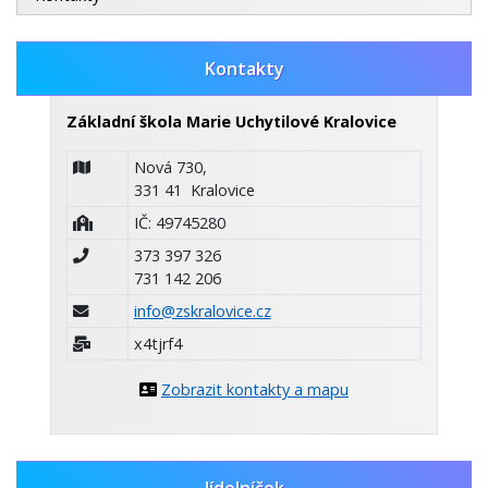
Kontakty
Základní škola Marie Uchytilové Kralovice
Nová 730,
331 41 Kralovice
IČ: 49745280
373 397 326
731 142 206
info@zskralovice.cz
x4tjrf4
Zobrazit kontakty a mapu
Jídelníček