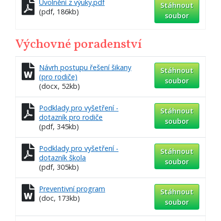
Uvolnění z výuky.pdf
Stáhnout
(pdf, 186kb)
soubor
Výchovné poradenství
Návrh postupu řešení šikany
Stáhnout
(pro rodiče)
soubor
(docx, 52kb)
Podklady pro vyšetření -
Stáhnout
dotazník pro rodiče
soubor
(pdf, 345kb)
Podklady pro vyšetření -
Stáhnout
dotazník škola
soubor
(pdf, 305kb)
Preventivní program
Stáhnout
(doc, 173kb)
soubor