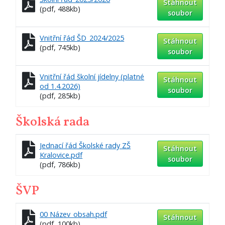
Stáhnout
(pdf, 488kb)
soubor
Vnitřní řád ŠD_2024/2025
Stáhnout
(pdf, 745kb)
soubor
Vnitřní řád školní jídelny (platné
Stáhnout
od 1.4.2026)
soubor
(pdf, 285kb)
Školská rada
Jednací řád Školské rady ZŠ
Stáhnout
Kralovice.pdf
soubor
(pdf, 786kb)
ŠVP
00 Název_obsah.pdf
Stáhnout
(pdf, 100kb)