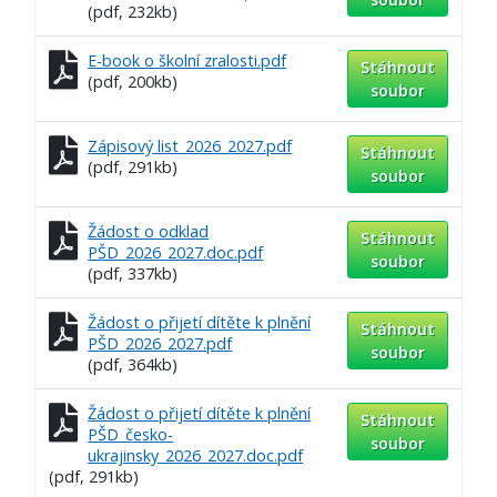
(pdf, 232kb)
E-book o školní zralosti.pdf
Stáhnout
(pdf, 200kb)
soubor
Zápisový list_2026_2027.pdf
Stáhnout
(pdf, 291kb)
soubor
Žádost o odklad
Stáhnout
PŠD_2026_2027.doc.pdf
soubor
(pdf, 337kb)
Žádost o přijetí dítěte k plnění
Stáhnout
PŠD_2026_2027.pdf
soubor
(pdf, 364kb)
Žádost o přijetí dítěte k plnění
Stáhnout
PŠD_česko-
soubor
ukrajinsky_2026_2027.doc.pdf
(pdf, 291kb)