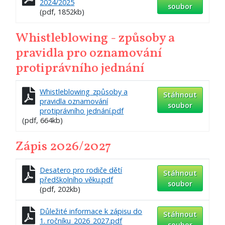
2024/2025
soubor
(pdf, 1852kb)
Whistleblowing - způsoby a
pravidla pro oznamování
protiprávního jednání
Whistleblowing_způsoby a
Stáhnout
pravidla oznamování
soubor
protiprávního jednání.pdf
(pdf, 664kb)
Zápis 2026/2027
Desatero pro rodiče dětí
Stáhnout
předškolního věku.pdf
soubor
(pdf, 202kb)
Důležité informace k zápisu do
Stáhnout
1. ročníku_2026_2027.pdf
soubor