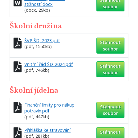
Stáhnout
stížností.docx
soubor
(docx, 29kb)
Školní družina
ŠVP ŠD, 2023.pdf
Stáhnout
(pdf, 1550kb)
soubor
Vnitřní řád ŠD_2024.pdf
Stáhnout
(pdf, 745kb)
soubor
Školní jídelna
Finanční limity pro nákup
Stáhnout
potravin.pdf
soubor
(pdf, 447kb)
Přihláška ke stravování
Stáhnout
(pdf, 281kb)