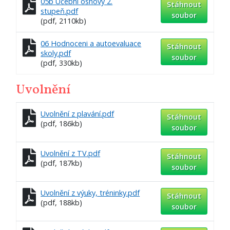
05b Učební osnovy 2.
Stáhnout
stupeň.pdf
soubor
(pdf, 2110kb)
06 Hodnoceni a autoevaluace
Stáhnout
skoly.pdf
soubor
(pdf, 330kb)
Uvolnění
Uvolnění z plavání.pdf
Stáhnout
(pdf, 186kb)
soubor
Uvolnění z TV.pdf
Stáhnout
(pdf, 187kb)
soubor
Uvolnění z výuky, tréninky.pdf
Stáhnout
(pdf, 188kb)
soubor