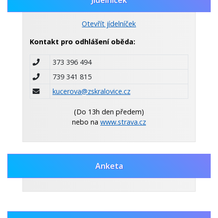
Otevřít jídelníček
Kontakt pro odhlášení oběda:
373 396 494
739 341 815
kucerova@zskralovice.cz
(Do 13h den předem)
nebo na
www.strava.cz
Anketa