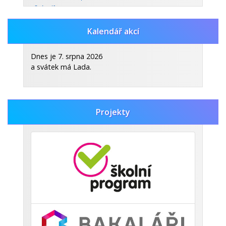
- 8. A.pdf
(pdf, 354kb)
Kalendář akcí
Zveřejněno: 30.10.2025
Celoroční dějepisná soutěž
Dnes je 7. srpna 2026
CELOROČNÍ DĚJEPISNÁ SOUTĚŽ.pdf
a svátek má Lada.
(pdf, 453kb)
Zobrazit vše
Projekty