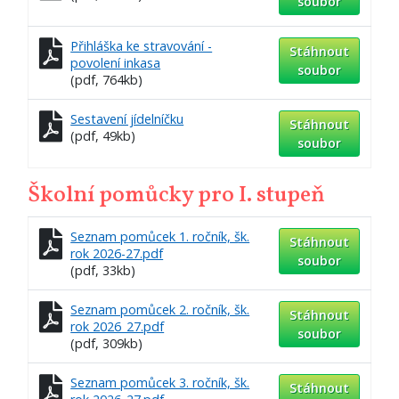
soubor
Přihláška ke stravování -
Stáhnout
povolení inkasa
soubor
(pdf, 764kb)
Sestavení jídelníčku
Stáhnout
(pdf, 49kb)
soubor
Školní pomůcky pro I. stupeň
Seznam pomůcek 1. ročník, šk.
Stáhnout
rok 2026-27.pdf
soubor
(pdf, 33kb)
Seznam pomůcek 2. ročník, šk.
Stáhnout
rok 2026_27.pdf
soubor
(pdf, 309kb)
Seznam pomůcek 3. ročník, šk.
Stáhnout