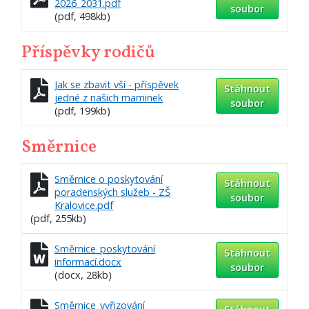
2026_2031.pdf
soubor
(pdf, 498kb)
Příspěvky rodičů
Jak se zbavit vší - příspěvek
Stáhnout
jedné z našich maminek
soubor
(pdf, 199kb)
Směrnice
Směrnice o poskytování
Stáhnout
poradenských služeb - ZŠ
soubor
Kralovice.pdf
(pdf, 255kb)
Směrnice_poskytování
Stáhnout
informací.docx
soubor
(docx, 28kb)
Směrnice_vyřizování