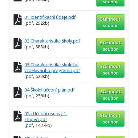
soubor
01 Identifikační údaje.pdf
Stáhnout
(pdf, 292kb)
soubor
02 Charakteristika školy.pdf
Stáhnout
(pdf, 388kb)
soubor
03 Charakteristika skolniho
Stáhnout
vzdelavaciho programu.pdf
soubor
(pdf, 623kb)
04 Školní učební plán.pdf
Stáhnout
(pdf, 256kb)
soubor
05a Učební osnovy 1.
Stáhnout
stupeň.pdf
soubor
(pdf, 1437kb)