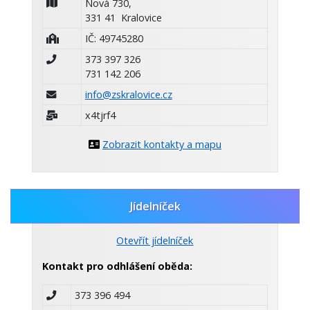
Nová 730,
331 41 Kralovice
IČ: 49745280
373 397 326
731 142 206
info@zskralovice.cz
x4tjrf4
Zobrazit kontakty a mapu
Jídelníček
Otevřít jídelníček
Kontakt pro odhlášení oběda:
373 396 494