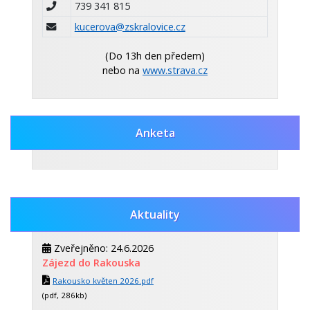
739 341 815
kucerova@zskralovice.cz
(Do 13h den předem)
nebo na
www.strava.cz
Anketa
Aktuality
Zveřejněno: 24.6.2026
Zájezd do Rakouska
Rakousko květen 2026.pdf
(pdf, 286kb)