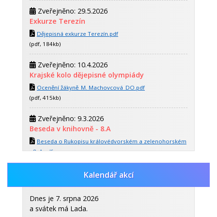
Zveřejněno: 29.5.2026
Exkurze Terezín
Dějepisná exkurze Terezín.pdf
(pdf, 184kb)
Zveřejněno: 10.4.2026
Krajské kolo dějepisné olympiády
Ocenění žákyně_M. Machovcová_DO.pdf
(pdf, 415kb)
Zveřejněno: 9.3.2026
Beseda v knihovně - 8.A
Beseda o Rukopisu královédvorském a zelenohorském
- 8. A.pdf
(pdf, 354kb)
Kalendář akcí
Zveřejněno: 30.10.2025
Celoroční dějepisná soutěž
Dnes je 7. srpna 2026
CELOROČNÍ DĚJEPISNÁ SOUTĚŽ.pdf
a svátek má Lada.
(pdf, 453kb)