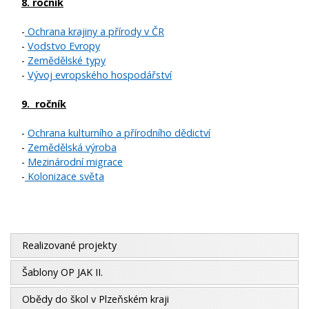
8. ročník
-
Ochrana krajiny a přírody v ČR
-
Vodstvo Evropy
-
Zemědělské typy
-
Vývoj evropského hospodářství
9. ročník
-
Ochrana kulturního a přírodního dědictví
-
Zemědělská výroba
-
Mezinárodní migrace
-
Kolonizace světa
Realizované projekty
Šablony OP JAK II.
Obědy do škol v Plzeňském kraji