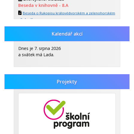
Beseda v knihovně - 8.A
Beseda o Rukopisu královédvorském a zelenohorském
- 8. A.pdf
(pdf, 354kb)
Kalendář akcí
Zveřejněno: 30.10.2025
Celoroční dějepisná soutěž
Dnes je 7. srpna 2026
CELOROČNÍ DĚJEPISNÁ SOUTĚŽ.pdf
a svátek má Lada.
(pdf, 453kb)
Zobrazit vše
Projekty