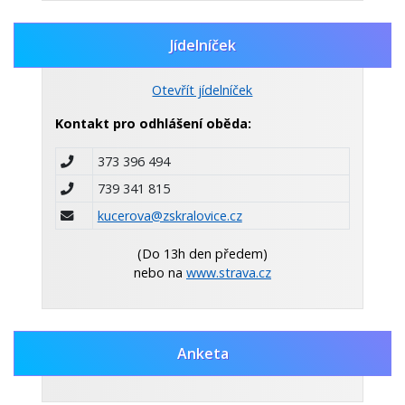
Jídelníček
Otevřít jídelníček
Kontakt pro odhlášení oběda:
373 396 494
739 341 815
kucerova@zskralovice.cz
(Do 13h den předem)
nebo na
www.strava.cz
Anketa