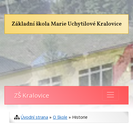
Základní škola Marie Uchytilové Kralovice
ZŠ Kralovice
Úvodní strana
»
O škole
» Historie