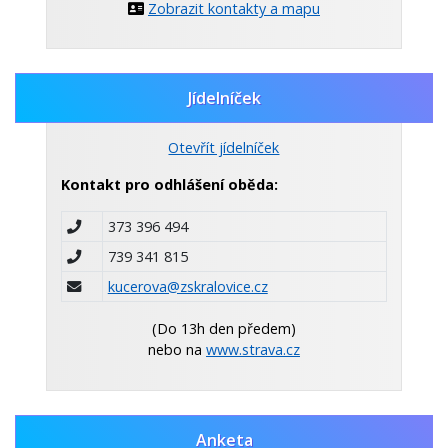
Zobrazit kontakty a mapu
Jídelníček
Otevřít jídelníček
Kontakt pro odhlášení oběda:
373 396 494
739 341 815
kucerova@zskralovice.cz
(Do 13h den předem)
nebo na
www.strava.cz
Anketa