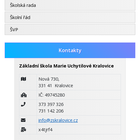
Školská rada
Školní řád
ŠVP
Kontakty
Základní škola Marie Uchytilové Kralovice
Nová 730,
331 41 Kralovice
IČ: 49745280
373 397 326
731 142 206
info@zskralovice.cz
x4tjrf4