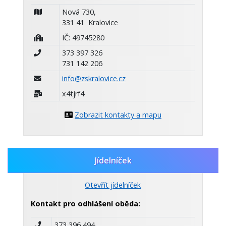
Nová 730,
331 41 Kralovice
IČ: 49745280
373 397 326
731 142 206
info@zskralovice.cz
x4tjrf4
Zobrazit kontakty a mapu
Jídelníček
Otevřít jídelníček
Kontakt pro odhlášení oběda:
373 396 494