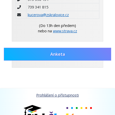
739 341 815
kucerova@zskralovice.cz
(Do 13h den předem)
nebo na
www.strava.cz
Anketa
Prohlášení o přístupnosti